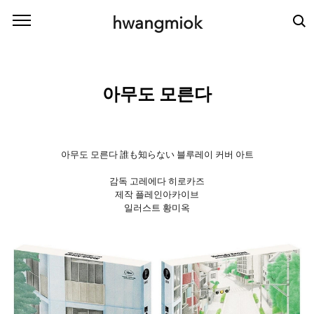
본문 바로가기
hwangmiok
아무도 모른다
아무도 모른다 誰も知らない 블루레이 커버 아트
감독 고레에다 히로카즈
제작 플레인아카이브
일러스트 황미옥