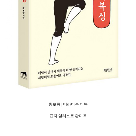
황보름 | 티라미수 더북
|
표지 일러스트 황미옥