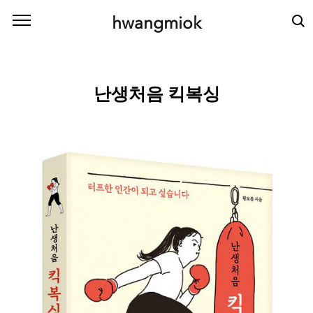
본문 바로가기
hwangmiok
난생처음 킥복싱