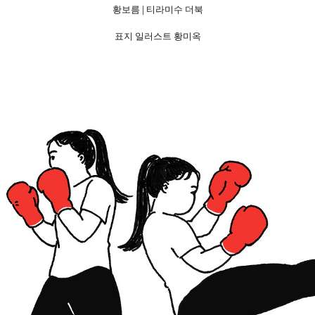
황보름 | 티라미수 더북
|
표지 일러스트 황미옥