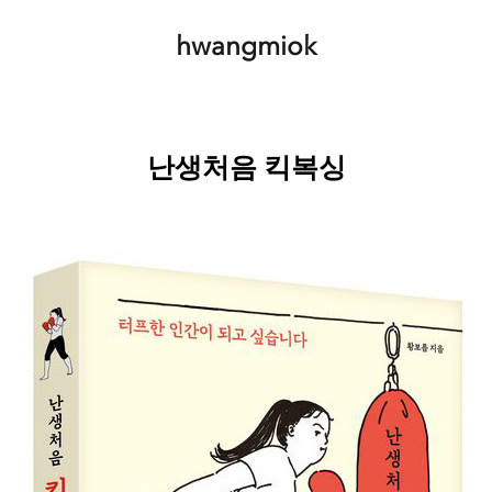
hwangmiok
난생처음 킥복싱