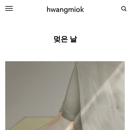
본문 바로가기
hwangmiok
멎은 날