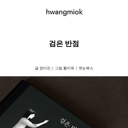
hwangmiok
검은 반점
글 정미진 | 그림 황미옥 | 엣눈북스