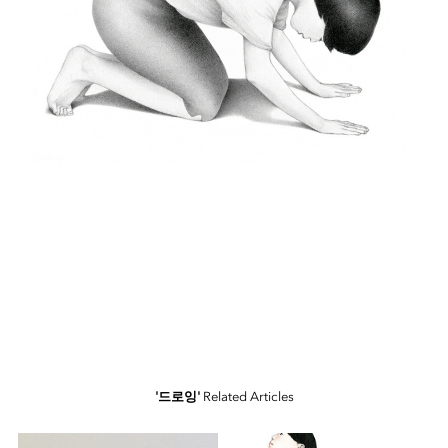
'드로잉'
Related Articles