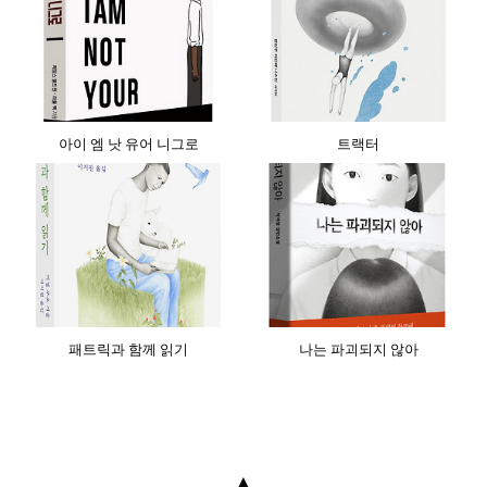
아이 엠 낫 유어 니그로
트랙터
패트릭과 함께 읽기
나는 파괴되지 않아
▲