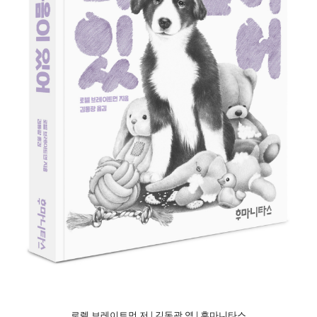
로렐 브레이트먼 저 | 김동광 역 | 후마니타스