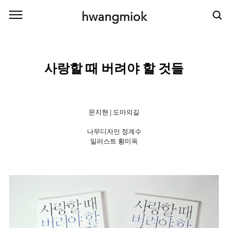
본문 바로가기
hwangmiok
사랑할 때 버려야 할 것들
문지현 | 도마의길
나무디자인 정계수
일러스트 황미옥