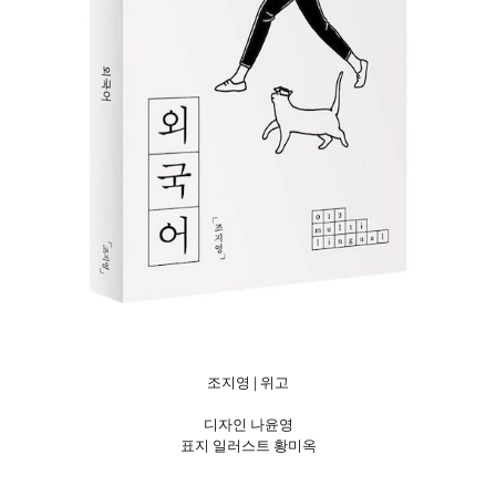
조지영 | 위고
|
디자인 나윤영
표지 일러스트 황미옥